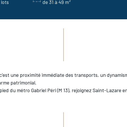
 lots
de 31 à 49 m²
c'est une proximité immédiate des transports, un dynamism
harme patrimonial.
ied du métro Gabriel Péri (M 13), rejoignez Saint-Lazare e