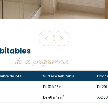
bitables
de ce programme
mbre de lots
Surface habitable
Prix d
De 31 à 43 m²
De 216
De 48 à 49 m²
332 00