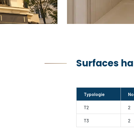
Surfaces ha
Typologie
No
T2
2
T3
2