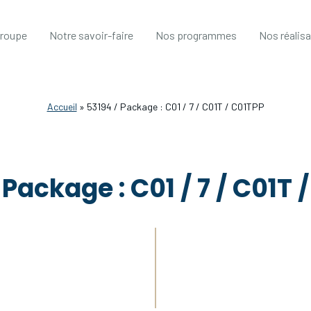
groupe
Notre savoir-faire
Nos programmes
Nos réalis
Accueil
»
53194 / Package : C01 / 7 / C01T / C01TPP
 Package : C01 / 7 / C01T 