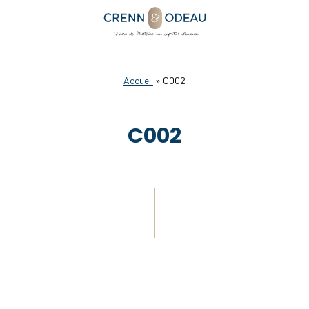
Accueil
»
C002
C002