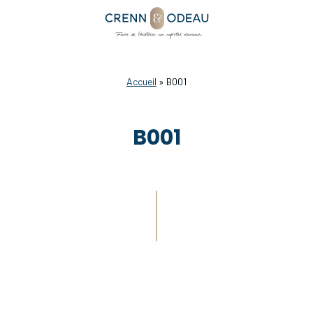
Accueil
»
B001
B001