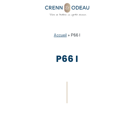
Accueil
»
P66 I
P66 I