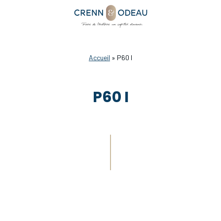
Accueil
»
P60 I
P60 I