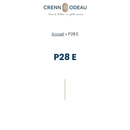
Accueil
»
P28 E
P28 E