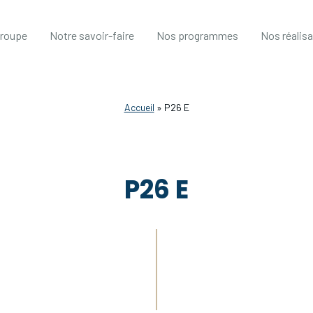
groupe
Notre savoir-faire
Nos programmes
Nos réalis
Accueil
»
P26 E
P26 E