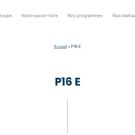
groupe
Notre savoir-faire
Nos programmes
Nos réalis
Accueil
»
P16 E
P16 E