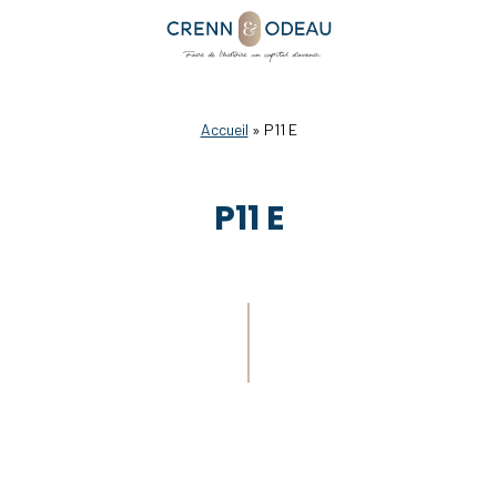
Accueil
»
P11 E
P11 E