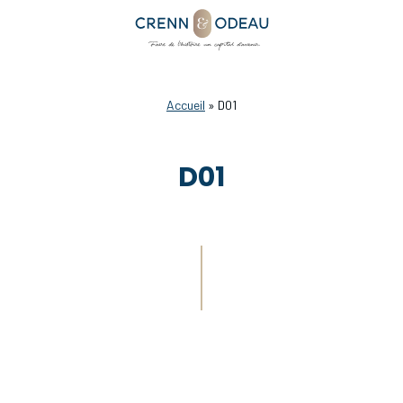
Accueil
»
D01
D01