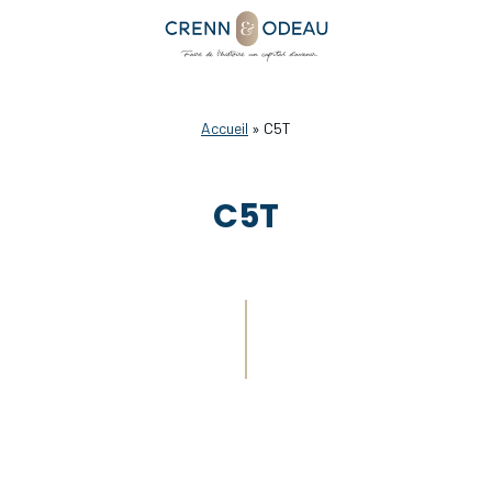
Accueil
»
C5T
C5T