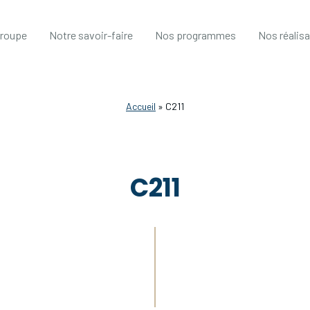
groupe
Notre savoir-faire
Nos programmes
Nos réalis
Accueil
»
C211
C211