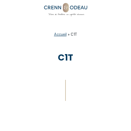
Accueil
»
C1T
C1T