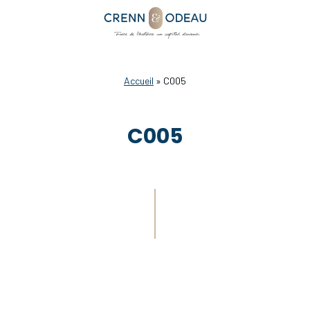
Accueil
»
C005
C005