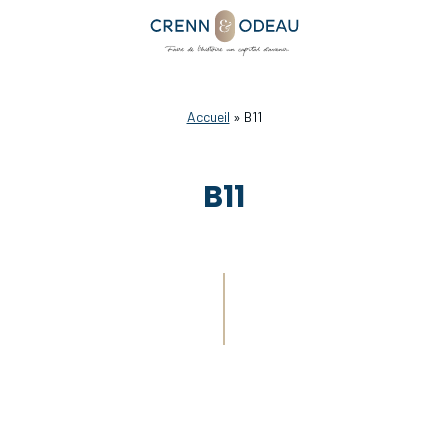
Accueil
»
B11
B11