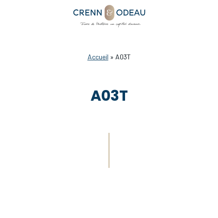
Accueil
»
A03T
A03T