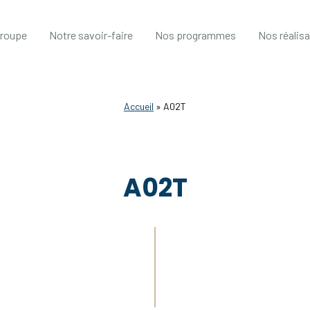
groupe
Notre savoir-faire
Nos programmes
Nos réalis
Accueil
»
A02T
A02T