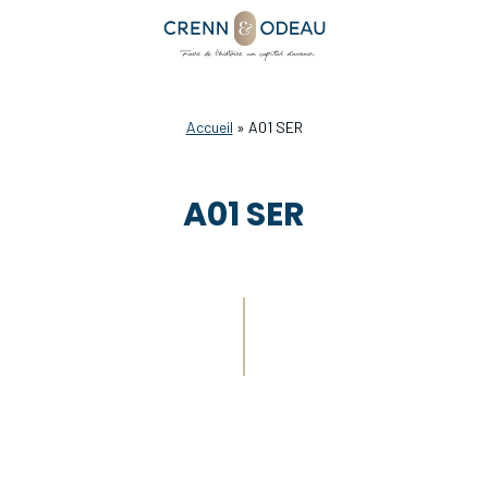
Accueil
»
A01 SER
A01 SER