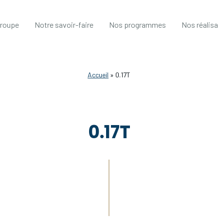
groupe
Notre savoir-faire
Nos programmes
Nos réalis
Accueil
»
0.17T
0.17T